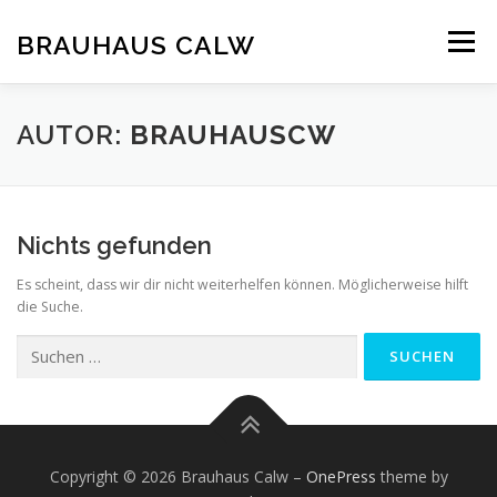
Zum
Inhalt
BRAUHAUS CALW
Menü
springen
AUTOR:
BRAUHAUSCW
Nichts gefunden
Es scheint, dass wir dir nicht weiterhelfen können. Möglicherweise hilft
die Suche.
Suchen
nach:
Copyright © 2026 Brauhaus Calw
–
OnePress
theme by