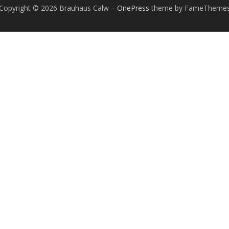
Copyright © 2026 Brauhaus Calw
–
OnePress
theme by FameTheme