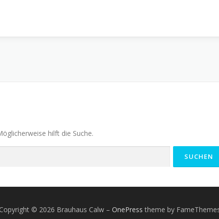
Möglicherweise hilft die Suche.
Copyright © 2026 Brauhaus Calw
–
OnePress
theme by FameTheme