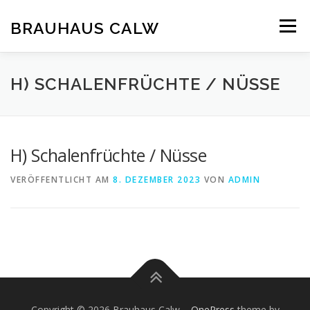
Zum
Inhalt
BRAUHAUS CALW
Menü
springen
H) SCHALENFRÜCHTE / NÜSSE
H) Schalenfrüchte / Nüsse
VERÖFFENTLICHT AM
8. DEZEMBER 2023
VON
ADMIN
Copyright © 2026 Brauhaus Calw
–
OnePress
theme by