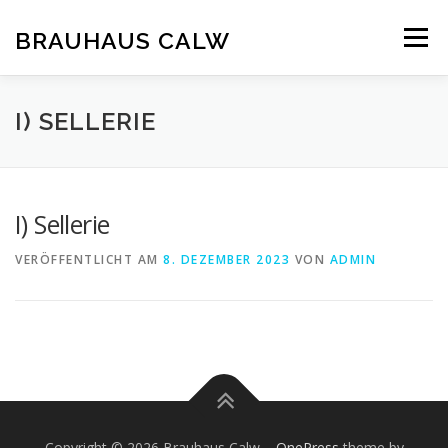
Zum
Inhalt
BRAUHAUS CALW
Menü
springen
I) SELLERIE
I) Sellerie
VERÖFFENTLICHT AM
8. DEZEMBER 2023
VON
ADMIN
Copyright © 2026 Brauhaus Calw
–
OnePress
theme by