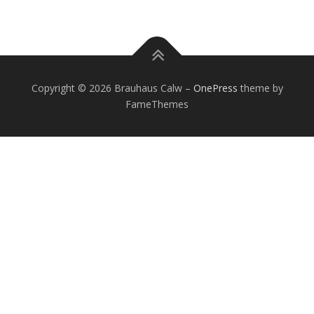
Copyright © 2026 Brauhaus Calw
–
OnePress
theme by
FameThemes