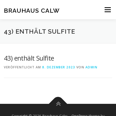
Zum
Inhalt
BRAUHAUS CALW
Menü
springen
43) ENTHÄLT SULFITE
43) enthält Sulfite
VERÖFFENTLICHT AM
8. DEZEMBER 2023
VON
ADMIN
Copyright © 2026 Brauhaus Calw
–
OnePress
theme by