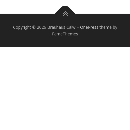
Copyright © 2026 Brauhaus Calw
–
OnePress
theme by
FameThemes