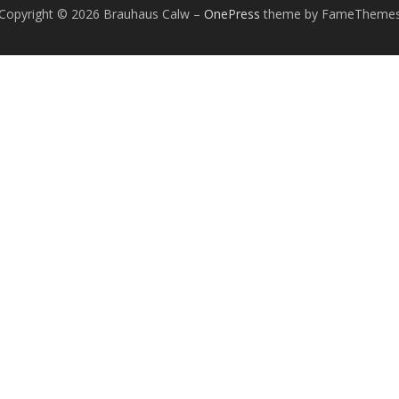
Copyright © 2026 Brauhaus Calw
–
OnePress
theme by FameTheme