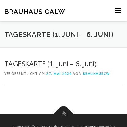
Zum
Inhalt
BRAUHAUS CALW
Menü
springen
TAGESKARTE (1. JUNI – 6. JUNI)
TAGESKARTE (1. Juni – 6. Juni)
VERÖFFENTLICHT AM
27. MAI 2026
VON
BRAUHAUSCW
Copyright © 2026 Brauhaus Calw
–
OnePress
theme by