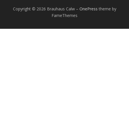
Copyright © 2026 Brauhaus Calw
–
OnePress
theme by
FameThemes