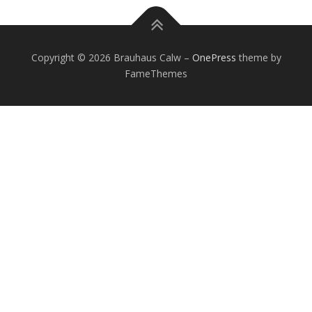
Copyright © 2026 Brauhaus Calw
–
OnePress
theme by
FameThemes