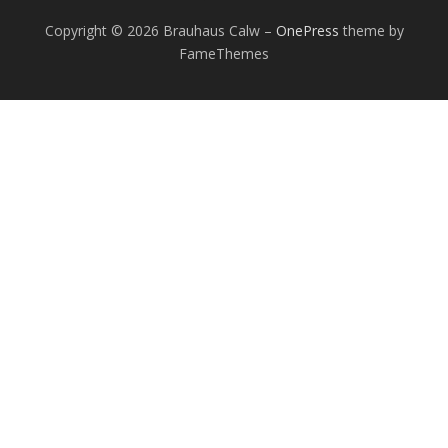
Copyright © 2026 Brauhaus Calw
–
OnePress
theme by
FameThemes