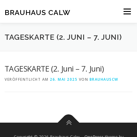
Zum
Inhalt
BRAUHAUS CALW
Menü
springen
TAGESKARTE (2. JUNI – 7. JUNI)
TAGESKARTE (2. Juni – 7. Juni)
VERÖFFENTLICHT AM
26. MAI 2025
VON
BRAUHAUSCW
Copyright © 2026 Brauhaus Calw
–
OnePress
theme by