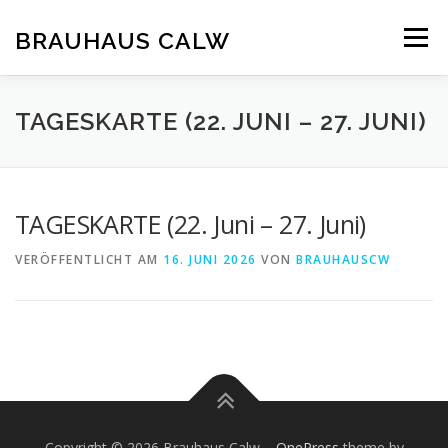
Zum
Inhalt
BRAUHAUS CALW
Menü
springen
TAGESKARTE (22. JUNI – 27. JUNI)
TAGESKARTE (22. Juni – 27. Juni)
VERÖFFENTLICHT AM
16. JUNI 2026
VON
BRAUHAUSCW
Copyright © 2026 Brauhaus Calw
–
OnePress
theme by