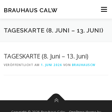
Zum
Inhalt
BRAUHAUS CALW
Menü
springen
TAGESKARTE (8. JUNI – 13. JUNI)
TAGESKARTE (8. Juni – 13. Juni)
VERÖFFENTLICHT AM
1. JUNI 2026
VON
BRAUHAUSCW
Copyright © 2026 Brauhaus Calw
–
OnePress
theme by